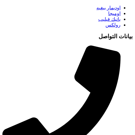
اوديمار بيغيه
اوميجا
باتيك فيليب
رولكس
بيانات التواصل