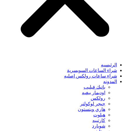
الرئيسيه
شراء الساعات السويسرية
شراء ساعات رولكس اصليه
المدونه
باتيك فيليب
اوديمار بيغيه
رولكس
جيجر لوكولتر
هاري وينستون
هبلوت
كارتييه
شوبارد