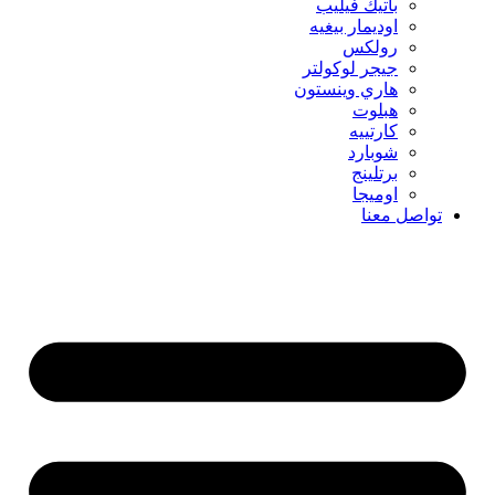
باتيك فيليب
اوديمار بيغيه
رولكس
جيجر لوكولتر
هاري وينستون
هبلوت
كارتييه
شوبارد
برتلينج
اوميجا
تواصل معنا