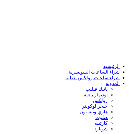
الرئيسيه
شراء الساعات السويسرية
شراء ساعات رولكس اصليه
المدونه
باتيك فيليب
اوديمار بيغيه
رولكس
جيجر لوكولتر
هاري وينستون
هبلوت
كارتييه
شوبارد