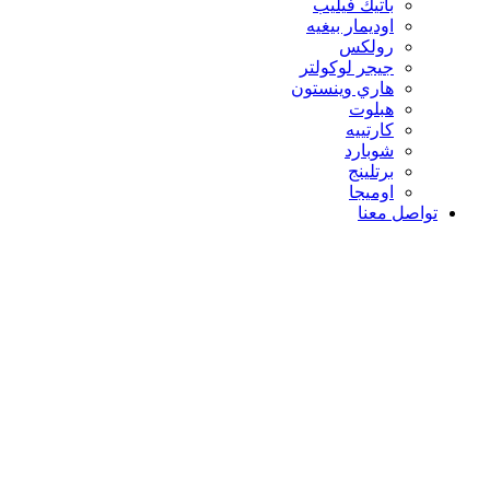
باتيك فيليب
اوديمار بيغيه
رولكس
جيجر لوكولتر
هاري وينستون
هبلوت
كارتييه
شوبارد
برتلينج
اوميجا
تواصل معنا