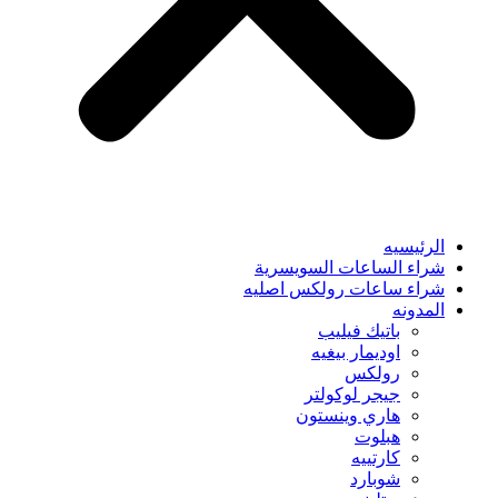
الرئيسيه
شراء الساعات السويسرية
شراء ساعات رولكس اصليه
المدونه
باتيك فيليب
اوديمار بيغيه
رولكس
جيجر لوكولتر
هاري وينستون
هبلوت
كارتييه
شوبارد