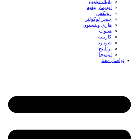
باتيك فيليب
اوديمار بيغيه
رولكس
جيجر لوكولتر
هاري وينستون
هبلوت
كارتييه
شوبارد
برتلينج
اوميجا
تواصل معنا