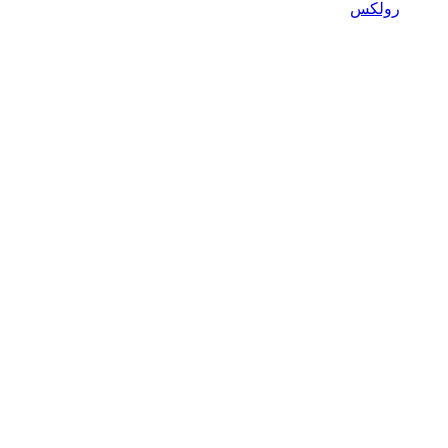
رولكس