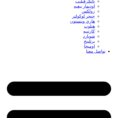
باتيك فيليب
اوديمار بيغيه
رولكس
جيجر لوكولتر
هاري وينستون
هبلوت
كارتييه
شوبارد
برتلينج
اوميجا
تواصل معنا