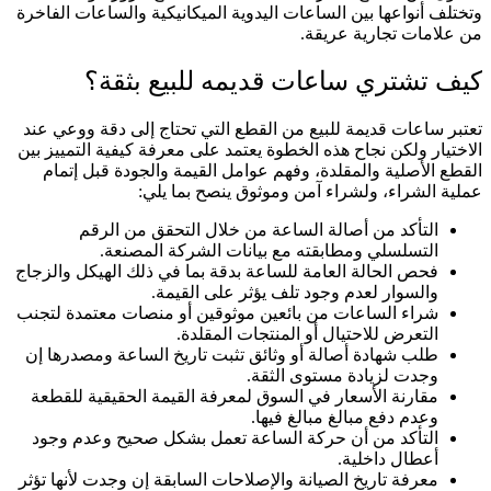
وتختلف أنواعها بين الساعات اليدوية الميكانيكية والساعات الفاخرة
من علامات تجارية عريقة.
كيف تشتري ساعات قديمه للبيع بثقة؟
تعتبر ساعات قديمة للبيع من القطع التي تحتاج إلى دقة ووعي عند
الاختيار ولكن نجاح هذه الخطوة يعتمد على معرفة كيفية التمييز بين
القطع الأصلية والمقلدة، وفهم عوامل القيمة والجودة قبل إتمام
عملية الشراء، ولشراء آمن وموثوق ينصح بما يلي:
التأكد من أصالة الساعة من خلال التحقق من الرقم
التسلسلي ومطابقته مع بيانات الشركة المصنعة.
فحص الحالة العامة للساعة بدقة بما في ذلك الهيكل والزجاج
والسوار لعدم وجود تلف يؤثر على القيمة.
شراء الساعات من بائعين موثوقين أو منصات معتمدة لتجنب
التعرض للاحتيال أو المنتجات المقلدة.
طلب شهادة أصالة أو وثائق تثبت تاريخ الساعة ومصدرها إن
وجدت لزيادة مستوى الثقة.
مقارنة الأسعار في السوق لمعرفة القيمة الحقيقية للقطعة
وعدم دفع مبالغ مبالغ فيها.
التأكد من أن حركة الساعة تعمل بشكل صحيح وعدم وجود
أعطال داخلية.
معرفة تاريخ الصيانة والإصلاحات السابقة إن وجدت لأنها تؤثر