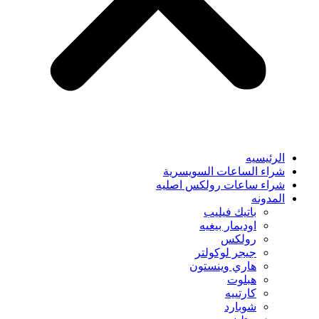
الرئيسيه
شراء الساعات السويسرية
شراء ساعات رولكس اصليه
المدونه
باتيك فيليب
اوديمار بيغيه
رولكس
جيجر لوكولتر
هاري وينستون
هبلوت
كارتييه
شوبارد